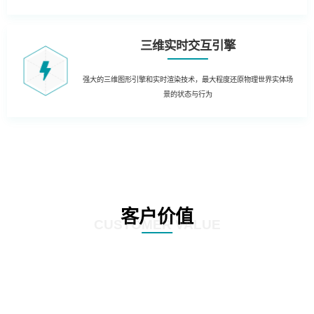
三维实时交互引擎
强大的三维图形引擎和实时渲染技术，最大程度还原物理世界实体场
景的状态与行为
客户价值
CUSTOMER VALUE
01
生产制造管理：结合实时生产数据，在3D场景中实时获知生产运营的KPI数据
和状态。同时当出现异常时，对各类报警信息进行处理和自动报警，定位到3D