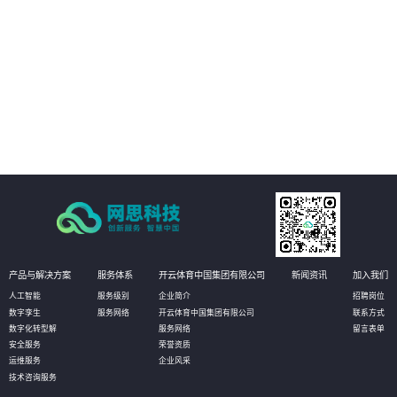
场景，及时获知运行风险，通过3D动态方式进行故障处理和远程干预。
02
管理运营决策：通过真实场景与数据的完美融合和实时呈现，真实再现实际的
生产状态，有助于管理者更高效直观的获知数据，并作出相应决策，甚至可以
对决策进行模拟推演，以达到最优化决策的目的。
03
设备资产管理：通过物联网数据的采集，实时获知设备资产状态信息和健康状
况。无需到现场即可实现资产的有效维护；同时还可定义相应的管理阈值，系
统自动预警，对设备进行预测性维护，选择性保养和更换，大幅降低设备资产
维护成本。
产品与解决方案
服务体系
开云体育中国集团有限公司
新闻资讯
加入我们
人工智能
服务级别
企业简介
招聘岗位
数字孪生
服务网络
开云体育中国集团有限公司
联系方式
数字化转型解
服务网络
留言表单
安全服务
荣誉资质
运维服务
企业风采
技术咨询服务