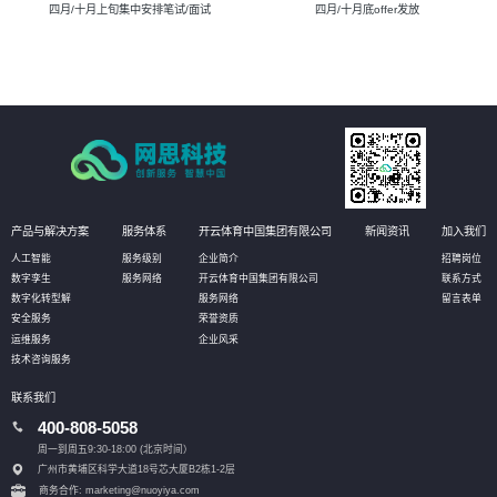
四月/十月上旬集中安排笔试/面试
四月/十月底offer发放
产品与解决方案
服务体系
开云体育中国集团有限公司
新闻资讯
加入我们
人工智能
服务级别
企业简介
招聘岗位
数字孪生
服务网络
开云体育中国集团有限公司
联系方式
数字化转型解
服务网络
留言表单
安全服务
荣誉资质
运维服务
企业风采
技术咨询服务
联系我们
400-808-5058
周一到周五9:30-18:00 (北京时间）
广州市黄埔区科学大道18号芯大厦B2栋1-2层
商务合作: marketing@nuoyiya.com