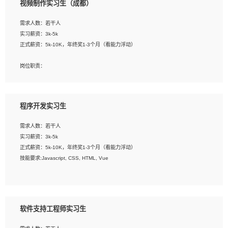
视频制作实习生（成都）
告，设计项目文件管理和资料库维护；
4、 创新设计表现形式，优化流程、提高设计工作效率；
需求人数：若干人
5、 设计内容包括但不限于：展厅/博物馆/展馆的规划与空间设计，人机界面设计，
实习薪资：3k-5k
标志及吉祥物设计，效果图后期处理等。
正式薪资：5k-10K，年终奖1-3个月（看能力浮动）
岗位要求：
岗位职责：
1、艺术设计类相关专业；
1、各类企业宣传片视频的剪辑和片头片尾包装；
2、热爱展览展示设计工作，熟悉行业动向，设计专业知识和产品专业知识；
2、广告片的后期剪辑与整体特效合成；
3、具有良好的人际沟通、准确判断客户需求并执行的能力、较强的团队合作能力和
3、特效及动画制作并了解后期合成软件。
服务意识。
程序开发实习生
岗位要求：
需求人数：若干人
1、热爱影视，责任心强，有强烈的兴趣和后期制作的主观能动性；
实习薪资：3k-5k
2、熟练使用After Effect、Photo Shop、熟练掌握视频剪辑和特效包装软件；
正式薪资：5k-10K，年终奖1-3个月（看能力浮动）
3、能对影片后期进行整体调色控制，具备一定审美感；
技能要求:Javascript, CSS, HTML, Vue
4、在剪辑上会思考，有一定编导思维；
5、踏实， 勤奋，愿意在工作中不断学习，提高自我；
工作职责：
6、能与同事友好相处。
1. 负责公司的前端项目的开发;
2. 负责公司已有项目的维护及迭代;
软件支持工程师实习生
工作要求: