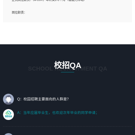
岗位要求：
岗位职责：
1、艺术设计类相关专业；（其中需求分析顾问不限专业）
1、完成主要工作：项目解决方案策划与编写，项目投标方案编写、项目申报方案编
2、热爱展览展示设计工作，熟悉行业动向，设计专业知识和产品专业知识；
写；
3、具有良好的人际沟通、准确判断客户需求并执行的能力、较强的团队合作能力和
2、人才队伍建设：完善SPL人才沉淀，积聚力量，为公司各省项目打单提供全面支
服务意识。
撑。
任职要求：
1. 熟悉 Javascript, CSS, HTML, Vue, Git;
校招QA
2. 熟悉 前端常用框架, 能独立完成设计给予的 UI 效果;
SCHOOL RECRUITMENT QA
3. 有良好的代码习惯, 低级错误出现频率低;
4. 具备优秀的沟通和协调能力，能承受比较大的工作压力;
5. 自我驱动力强, 能自主学习新知识新技术, 并具有较强的自学能力;
6. 了解前端设计及后端开发, 可快速和同事对接工作;
7. 了解或熟悉 WebGL 及相关框架优先。
Q：校园招聘主要面向的人群是？
（岗位人员专职于行业应用解决方案、项目申报方案、投标方案的策划编写）
A：当年应届毕业生，也欢迎次年毕业的同学申请；