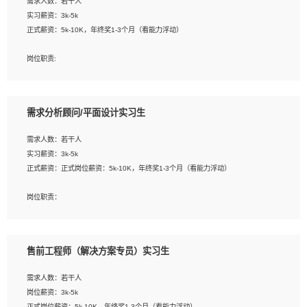
需求人数：若干人
1. 熟悉 Javascript, CSS, HTML, Vue, Git;
实习薪资：3k-5k
2. 熟悉前端常用框架, 能独立完成设计给予的 UI 效果;
正式薪资：5k-10K，年终奖1-3个月（看能力浮动）
3. 有良好的代码习惯, 低级错误出现频率低;
4. 具备优秀的沟通和协调能力，能承受比较大的工作压力;
岗位职责:
5. 自我驱动力强, 能自主学习新知识新技术, 并具有较强的自学能力;
1. 为企业客户提供软件技术服务。包括安装、升级、配置、调优、故障诊断等工
6. 了解前端设计及后端开发, 可快速和同事对接工作;
作；
7. 了解或熟悉 WebGL 及相关框架优先。
2. 在此基础上，并能为客户提供客户化技术支持方案，提升软件使用效率与价值。
需求分析顾问/平面设计实习生
任职要求:
需求人数：若干人
1. 计算机专业相关背景；
实习薪资：3k-5k
2. 自我学习和动手能力强，对操作系统、数据库有一定基础和兴趣；
正式薪资：正式岗位薪资：5k-10K，年终奖1-3个月（看能力浮动）
3.沟通能力强、有基础客户服务意识。
岗位职责：
1、 沟通客户需求，分析其实施的可行性，辅助项目经理完成展示策划、设计；
2、 把握设计时间节点，控制设计进度，完成展示设计任务；
3、配合平面设计师完成项目最终的整体汇报方案；参与项目例会，项目完工总结报
售前工程师（解决方案专员）实习生
告，设计项目文件管理和资料库维护；
4、 创新设计表现形式，优化流程、提高设计工作效率；
需求人数：若干人
5、 设计内容包括但不限于：展厅/博物馆/展馆的规划与空间设计，人机界面设计，
岗位薪资：3k-5k
标志及吉祥物设计，效果图后期处理等。
正式岗位薪资：5k-10K，年终奖1-3个月（看能力浮动）