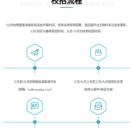
校招流程
SCHOOL RECRUIMENT PROCESS
（公司会根据各地高校双选会开展时间，安排当地现场招聘，请应届毕业生随时关注信息更新，
三月-四月为春季校招时间，九月-十月为秋季校招时间）
三月初/九月初网络投递渠道开启
三月/九月上旬至三月/九月底简历反馈
（邮箱：hr@nuoyiya.com）
（具体以邮件/电话为准）