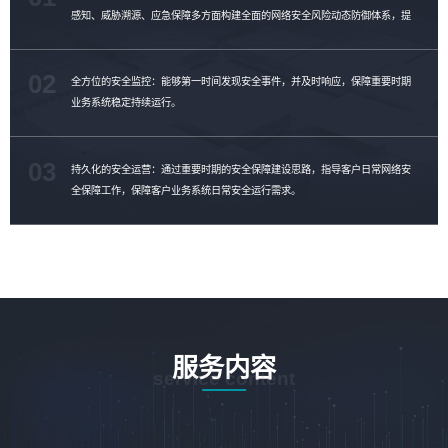
感知、威胁溯源、应急保障多方面构建全面的网络安全风险动态防御体系，提
升客户威胁对抗能力。
02
全方位的安全监控：能够第一时间发现安全事件，并及时响应，保障重要时期
业务系统稳定持续运行。
03
持久化的安全运营：通过重要时期的安全保障建设思路，指导客户日常网络安
全保障工作，保障客户业务系统日常安全运行需求。
服务内容
service content