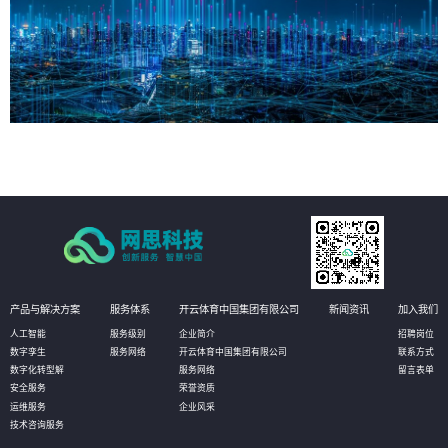
产品与解决方案
服务体系
开云体育中国集团有限公司
新闻资讯
加入我们
人工智能
服务级别
企业简介
招聘岗位
数字孪生
服务网络
开云体育中国集团有限公司
联系方式
数字化转型解
服务网络
留言表单
安全服务
荣誉资质
运维服务
企业风采
技术咨询服务