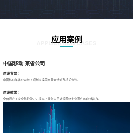
应用案例
APPLICATION CASES
中国移动.某省公司
建设背景：
中国移动某省公司为了顺利支撑国家重大活动及相关会议。
建设效果：
全面提升了安全防护能力，提高了业务人员处理网络安全事件的应对能力。