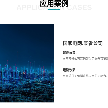
应用案例
APPLICATION CASES
国家电网.某省公司
建设背景：
国网某省公司营销部为了提升营销
建设效果：
全面提升了营销系统安全防护能力