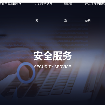
体育中国集团有限
产品与解决方
服务体
开云体育中国集
案
系
公司
安全服务
SECURITY SERVICE