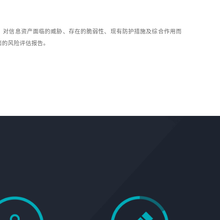
，对信息资产面临的威胁、存在的脆弱性、现有防护措施及综合作用而
面的风险评估报告。