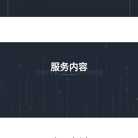
服务内容
service content