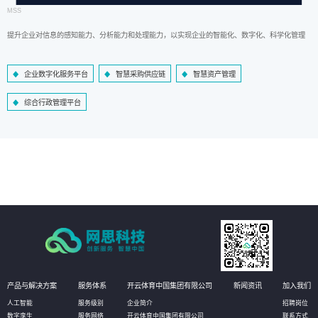
MSS
提升企业对信息的感知能力、分析能力和处理能力，以实现企业的智能化、数字化、科学化管理
企业数字化服务平台
智慧采购供应链
智慧资产管理
综合行政管理平台
产品与解决方案
服务体系
开云体育中国集团有限公司
新闻资讯
加入我们
人工智能
服务级别
企业简介
招聘岗位
数字孪生
服务网络
开云体育中国集团有限公司
联系方式