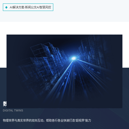
AI解决方案-新闻公文AI智慧风控
数字孪生
DIGITAL TWINS
物理世界与真实世界的双向互动，帮助各行各业快速打造“超视界”能力